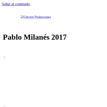
Saltar al contenido
Productora
Chevere
de
Pablo Milanés 2017
eventos
Producciones
musicales