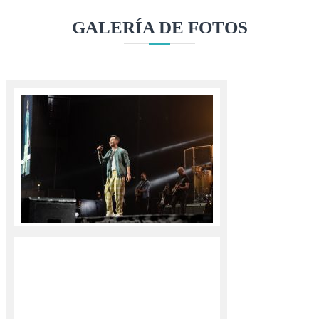
s
a
l
GALERÍA DE FOTOS
e
s