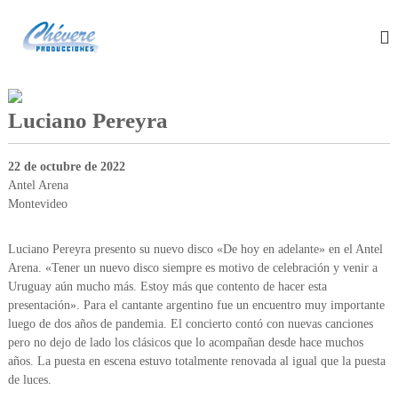
S
C
P
a
r
l
h
o
t
e
d
a
v
u
r
c
e
Luciano Pereyra
a
t
r
o
l
e
r
c
22 de octubre de 2022
a
P
o
Antel Arena
d
n
r
e
Montevideo
t
o
e
e
v
d
Luciano Pereyra presento su nuevo disco «De hoy en adelante» en el Antel
e
n
u
n
Arena. «Tener un nuevo disco siempre es motivo de celebración y venir a
i
c
t
Uruguay aún mucho más. Estoy más que contento de hacer esta
d
o
c
presentación». Para el cantante argentino fue un encuentro muy importante
o
s
luego de dos años de pandemia. El concierto contó con nuevas canciones
i
m
pero no dejo de lado los clásicos que lo acompañan desde hace muchos
o
u
años. La puesta en escena estuvo totalmente renovada al igual que la puesta
s
n
i
de luces.
e
c