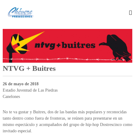
S
C
P
a
r
l
h
o
t
e
d
a
v
u
r
c
e
a
t
r
o
l
e
r
c
a
P
o
d
n
NTVG + Buitres
r
e
t
o
e
e
v
d
26 de mayo de 2018
e
n
u
Estadio Juventud de Las Piedras
n
i
c
t
Canelones
d
o
c
o
s
i
No te va gustar y Buitres, dos de las bandas más populares y reconocidas
m
o
u
tanto dentro como fuera de fronteras, se reúnen para presentarse en un
s
mismo espectáculo y acompañados del grupo de hip-hop Dostrescinco como
n
i
invitado especial.
e
c