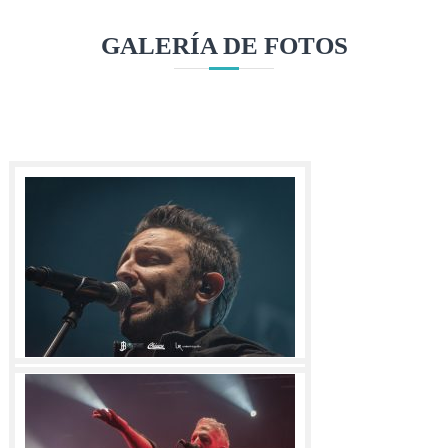
s
a
l
GALERÍA DE FOTOS
e
s