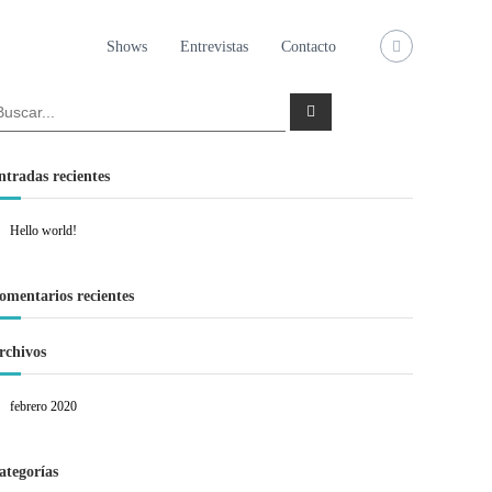
Shows
Entrevistas
Contacto
B
u
s
c
a
ntradas recientes
r
Hello world!
omentarios recientes
rchivos
febrero 2020
ategorías